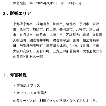
障害復旧日時：2026年3月9日（月）20時26分
2．影響エリア
京都府京都市、福知山市、舞鶴市、綾部市、宇治市、宮津
市、亀岡市、城陽市、向日市、長岡京市、八幡市、京田辺
市、京丹後市、南丹市、木津川市、乙訓群大山崎町、久世郡
久御山町、綴喜郡井手町、綴喜郡宇治田原町、相楽郡精華
町、与謝郡与謝野町、滋賀県大津市ならびに福井県小浜市、
大飯郡高浜町、おおい町、三方上中郡若狭町、大阪府枚方市
の各市区町村の一部
3．障害状況
光電話オフィス
オフィスｅｏ光電話
の各サービスがご利用できない状態となっておりました。