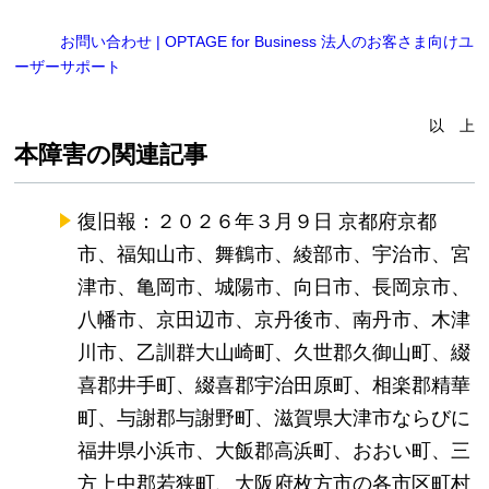
お問い合わせ | OPTAGE for Business 法人のお客さま向けユ
ーザーサポート
以 上
本障害の関連記事
復旧報：２０２６年３月９日 京都府京都
市、福知山市、舞鶴市、綾部市、宇治市、宮
津市、亀岡市、城陽市、向日市、長岡京市、
八幡市、京田辺市、京丹後市、南丹市、木津
川市、乙訓群大山崎町、久世郡久御山町、綴
喜郡井手町、綴喜郡宇治田原町、相楽郡精華
町、与謝郡与謝野町、滋賀県大津市ならびに
福井県小浜市、大飯郡高浜町、おおい町、三
方上中郡若狭町、大阪府枚方市の各市区町村