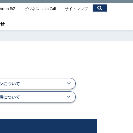
ineo BiZ
ビジネス LaLa Call
サイトマップ
わせ
ンについて
備について