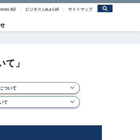
ineo BiZ
ビジネス LaLa Call
サイトマップ
わせ
いて」
について
いて